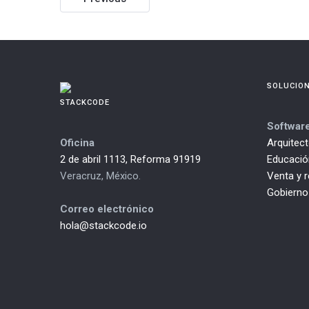
navigation
SOLUCIO
STACKCODE
Softwar
Oficina
Arquitec
2 de abril 1113, Reforma 91919
Educación
Veracruz, México.
Venta y 
Gobierno
Correo electrónico
hola@stackcode.io