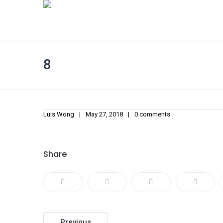
8
Luis Wong
May 27, 2018
0 comments
Share
Post
Previous