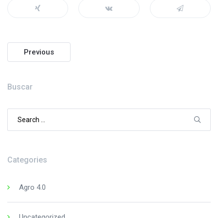
Post
Previous
navigation
Buscar
Search
for:
Categories
Agro 4.0
Uncategorized