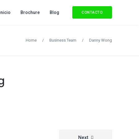
Inicio
Brochure
Blog
CONTACTO
Home
/
Business Team
/
Danny Wong
g
Next