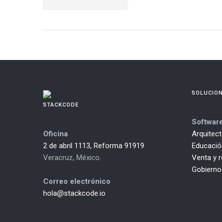
navigation
SOLUCIO
STACKCODE
Softwar
Oficina
Arquitec
2 de abril 1113, Reforma 91919
Educación
Veracruz, México.
Venta y 
Gobierno
Correo electrónico
hola@stackcode.io